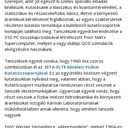
szerepet, amit jól egészit ki széles speciális előadás
kinálatunk. Kutatásaink a klasszikus és kvantumtérelmélet, a
statisztikus és részecskefizika, káosz, illetve a környezeti
áramlások kérdéseivel foglalkoznak, az egyes szakterületek
részletes kutatási tematikája a különböző kutatócsoportok
honlapján található meg. Tanszékünk egyedi berendezése a
350 PC összekapcsolásával létrehozott Poor Man's
Supercomputer, mellyet a nagy skálájú QCD szimulácók
elvégzésére használunk.
Tanszékünk egyedi vonása, hogy 1960 óta szoros
szimbiózisban él az
MTA-ELTE Elméleti Fizikai
Kutatócsoportjával
. Ez az együttélés közösen végzett
kutatásokban nyilvánul meg, valamint abban, hogy a
Kutatócsoport munkatársai rendszesen részt vesznek a
tanszék oktatómunkájában. Ugyancsak egyedi vonás, hogy
részt veszünk a Fizikai Intézet hidrodinamikai és környezeti
áramlásokat vizsgáló Kármán Laboratóriumának
működtetésében annak ellenére, hogy elméleti tanszék
vagyunk.
Fotó: Werner Heisenberg „világegyenlete”, melyet 1964-es