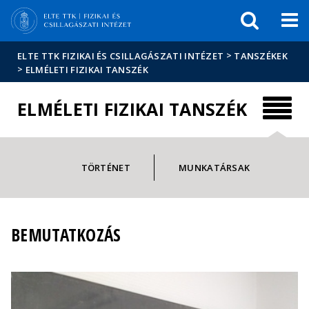
Események
ELTE a
Hírek
sajtóban
>
ELTE TTK FIZIKAI ÉS CSILLAGÁSZATI INTÉZET
TANSZÉKEK
>
ELMÉLETI FIZIKAI TANSZÉK
ELMÉLETI FIZIKAI TANSZÉK
TÖRTÉNET
MUNKATÁRSAK
BEMUTATKOZÁS