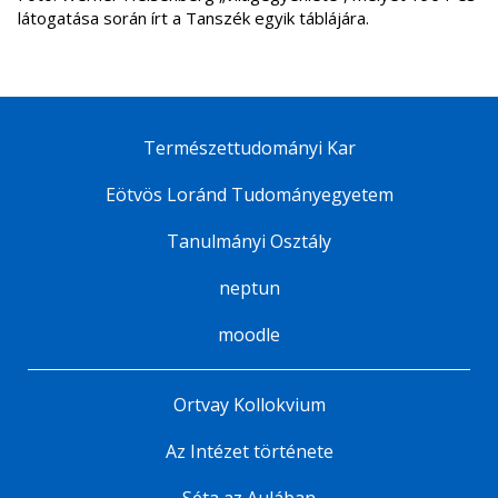
látogatása során írt a Tanszék egyik táblájára.
Természettudományi Kar
Eötvös Loránd Tudományegyetem
Tanulmányi Osztály
neptun
moodle
Ortvay Kollokvium
Az Intézet története