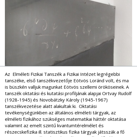
Az Elméleti Fizikai Tanszék a Fizikai Intézet legrégebbi
tanszéke, első tanszékvezetője Eötvös Loránd volt, és ma
is büszkén valljuk magunkat Eötvös szellemi örököseinek. A
tanszék oktatási és kutatási profiljának alapjai Ortvay Rudolf
(1928-1945) és Novobátzky Károly (1945-1967)
tanszékvezetése alatt alakultak ki. Oktatási
tevékenységünkben az általános elméleti tárgyak, az
elméleti fizikához szükséges matematikai háttér oktatása
valamint az emelt szintű kvantumtérelmélet és
részecskefizika ill. statisztikus fizika tárgyak játsszák a fő